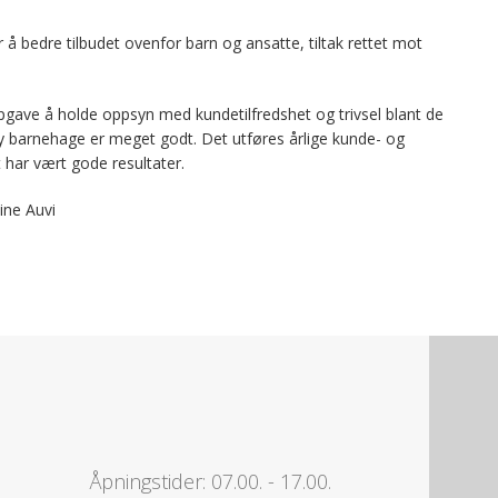
r å bedre tilbudet ovenfor barn og ansatte, tiltak rettet mot
ppgave å holde oppsyn med kundetilfredshet og trivsel blant de
by barnehage er meget godt. Det utføres årlige kunde- og
har vært gode resultater.
ine Auvi
Åpningstider: 07.00. - 17.00.